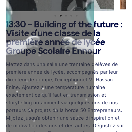
13:30 - Building of the future :
Visite d'une classe de la
première année de lycée
Groupe Scolaire Ennour
Mettez dans une salle une trentaine d’élèves de
première année de lycée, accompagnés par leur
directeur de groupe, l’exceptionnel M. Hassan
Fnine. Ajoutez à une température humaine
exactement ce qu’il faut en transmission et
storytelling notamment via quelques uns de nos
porteurs de projets de la horde 50 Entrepreneurs.
Mijotez jusqu’à obtenir une sauce d’inspiration et
de motivation des uns et des autres. Dégustez sur