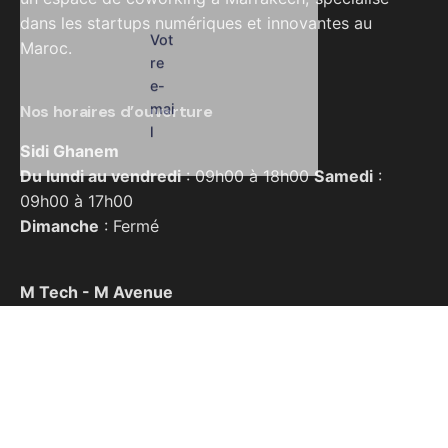
dans les startups numériques et innovantes au
Maroc.
Nos horaires d’ouverture
Sidi Ghanem
Du lundi au vendredi
: 09h00 à 18h00
Samedi
:
09h00 à 17h00
Dimanche
: Fermé
M Tech - M Avenue
24h/24, 7j/7