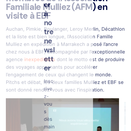
wsl
Familiale Mulliez (AFM) en
ett
visite à EBF
er
Auchan, Pimkie, Boulanger, Leroy Merlin, Décathlon
Insc
et la liste est bien longue, l’Association Famille
rive
Mulliez en expédition à Marrakech a posé l’ancre
z-
chez nous à EBF, accompagnée par l’exceptionnelle
vou
agence
inexpeditions
dont le motto est de produire
s
des voyages apprenants pour accélérer
dès
l’engagement de ceux qui changent le monde.
main
Pitchs et débat, les deux familles Mulliez et EBF se
tena
sont donné rendez-vous avec l’inspiration.
nt et
rejoi
gne
z
notr