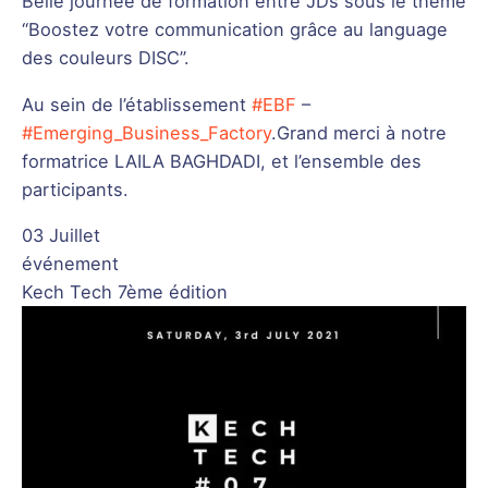
Belle journée de formation entre JDs sous le thème
“Boostez votre communication grâce au language
des couleurs DISC”.
Au sein de l’établissement
#EBF
–
#Emerging_Business_Factory
.Grand merci à notre
formatrice LAILA BAGHDADI, et l’ensemble des
participants.
03 Juillet
événement
Kech Tech 7ème édition