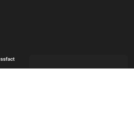
rejoignez notre communauté
d'entrepreneurs visionnaires !
Votre e-mail
ssfact