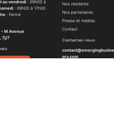
i au vendredi
: 09h00 à
Nos résidents
Samedi
: 09h00 à 17h00
Nos partenaires
che
: Fermé
Presse et médias
Contact
 - M Avenue
 7j/7
Contactez-nous
inks
contact@emergingbusine
ory.com
nde de Stage
z la salle de conférence
IT