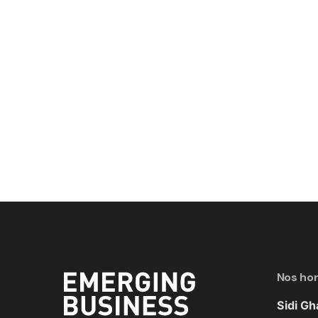
Nos hor
Sidi G