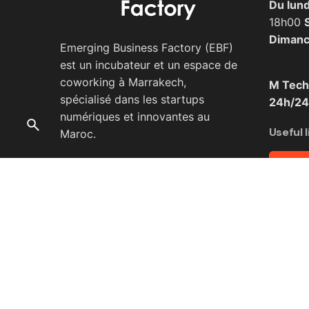
Du lund
18h00
Diman
Emerging Business Factory (EBF)
est un incubateur et un espace de
coworking à Marrakech,
M Tech
spécialisé dans les startups
24h/24,
numériques et innovantes au
Useful l
Maroc.
Dema
Réserve
Press K