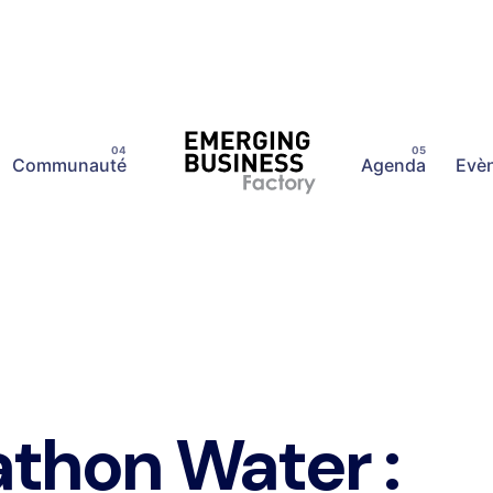
Communauté
Agenda
Evè
athon Water :